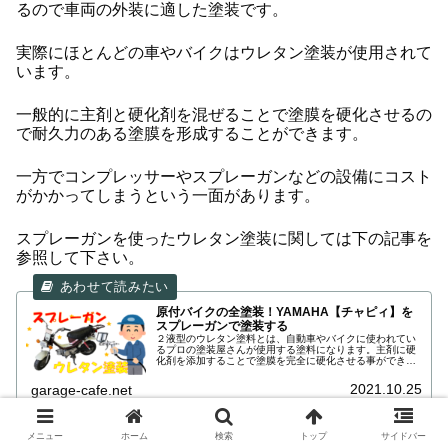
るので車両の外装に適した塗装です。
実際にほとんどの車やバイクはウレタン塗装が使用されて
います。
一般的に主剤と硬化剤を混ぜることで塗膜を硬化させるの
で耐久力のある塗膜を形成することができます。
一方でコンプレッサーやスプレーガンなどの設備にコスト
がかかってしまうという一面があります。
スプレーガンを使ったウレタン塗装に関しては下の記事を
参照して下さい。
原付バイクの全塗装！YAMAHA【チャピィ】を
スプレーガンで塗装する
２液型のウレタン塗料とは、自動車やバイクに使われてい
るプロの塗装屋さんが使用する塗料になります。主剤に硬
化剤を添加することで塗膜を完全に硬化させる事ができま
す。 完全に硬化した塗膜は有機溶剤に対して一定の防護効
果があり、ガソリンがこぼれても塗装が溶けることはあり
2021.10.25
garage-cafe.net
ません。
メニュー
ホーム
検索
トップ
サイドバー