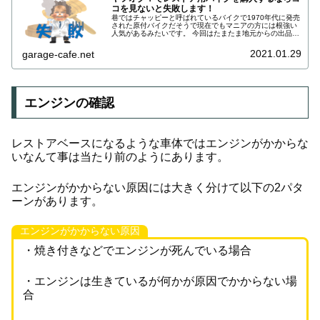
コを見ないと失敗します！
巷ではチャッピーと呼ばれているバイクで1970年代に発売
された原付バイクだそうで現在でもマニアの方には根強い
人気があるみたいです。 今回はたまたま地元からの出品が
あったので予算内の金額で車体を購入できましたが、原付
バイクとはいえギア付きのバイクを2万円で手に入れると
2021.01.29
garage-cafe.net
いうのは難しいと実感しました。
エンジンの確認
レストアベースになるような車体ではエンジンがかからな
いなんて事は当たり前のようにあります。
エンジンがかからない原因には大きく分けて以下の2パタ
ーンがあります。
エンジンがかからない原因
・焼き付きなどでエンジンが死んでいる場合
・エンジンは生きているが何かが原因でかからない場
合