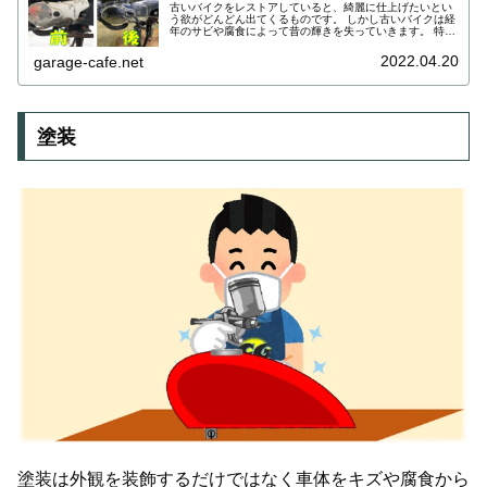
古いバイクをレストアしていると、綺麗に仕上げたいとい
う欲がどんどん出てくるものです。 しかし古いバイクは経
年のサビや腐食によって昔の輝きを失っていきます。 特に
アルミ製のパーツは腐食が進むと白くなってしまうので更
にポンコツ感が増してしまいます。 この白くなったアルミ
2022.04.20
garage-cafe.net
パーツはピカールなどの金属磨きで磨いても輝きを取り戻
す事はありません。 では諦めるしかないのでしょうか。
そんなことはありません。
塗装
塗装は外観を装飾するだけではなく車体をキズや腐食から