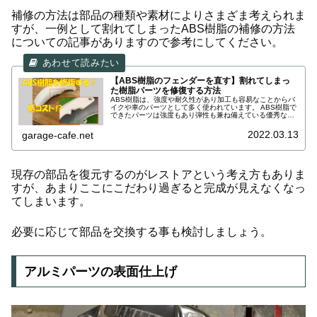
補修の方法は部品の種類や素材によりさまざま考えられま
すが、一例として割れてしまったABS樹脂の補修の方法
についての記事がありますので参考にしてください。
【ABS樹脂のフェンダーを直す】割れてしまっ
た樹脂パーツを修復する方法
ABS樹脂は、強度や耐久性があり加工も容易なことからバ
イクや車のパーツとして多く使われています。 ABS樹脂で
できたパーツは強度もあり弾性も兼ね備えている優秀な素
材なのですが、ひとたび割れてしまうと修復するのがとて
も大変です。 でも、諦めるのはまだ早いです。 この記事
2022.03.13
garage-cafe.net
では、ABS樹脂製のパーツを修復する方法をお伝えしてい
きますので、ご自身で修復をお考えの方は参考にしてみて
下さい。
現存の部品を復元するのがレストアという考え方もありま
すが、あまりここにこだわり過ぎると完成が見えなくなっ
てしまいます。
必要に応じて部品を交換する事も検討しましょう。
アルミパーツの表面仕上げ