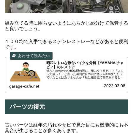
組み立てる時に困らないようにあらかじめ分けて保管する
と良いでしょう。
１００均で入手できるステンレストレーなどがあると便利
です。
昭和レトロな原付バイクを分解【YAMAHA/チャ
ピィ】のレストア
皆さんは何かの分解修理の際に、組み立て終わって「よし
っ完成っ！」と言った瞬間に目の前にネジが1本横たわっ
ていたことはありませんか？私は組み立て作業をするとた
いていそうなります。もちろん正しい箇所に組付け直す訳
ですが、この作業が時間の無駄に加えて精神的にも結構と
2022.03.08
garage-cafe.net
ダメージを食らうんですよねー(^^;
パーツの復元
古いパーツは経年の汚れやサビで見た目にも機能的にも不
具合が生じることが多くあります。