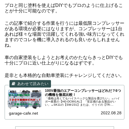
プロと同じ塗料を使えばDIYでもプロのように仕上げるこ
とが十分に可能なのです。
この記事で紹介する作業を行うには最低限コンプレッサー
がある環境が必要にはなりますが、コンプレッサーは1台
あれば様々な場面で活躍してくれる強い味方になってくれ
ますのでコレを機に導入されるのも良いかもしれません
ね。
車の自家塗装をしようとお考えのかたならきっとDIYでも
十分にプロに近い仕上がりになるはずです。
是非とも本格的な自動車塗装にチャレンジしてください。
100V最強のエアーコンプレッサーはどれだ？6つ
の機種を徹底比較！
「価格は高くてもハイスペックな製品を選びたい」→ハイ
ガー産業の【HG-DC991AL】 「安定感のある製品がい
い」→SK11の【SW‐231】または、イリイの【TR-
303EC】 「タンク容量が大きい製品がいい」→88HOUSE
の【SKTOKI ITO】 「充填スピードが速い製品がいい」→
2022.08.28
garage-cafe.net
アストロプロダクツの【ハイスピードエアコンプレッサ
ー】 「最高使用圧力を重視する」→SK11の【SW-231】ま
たは、ハイガー産業の【HG-DC991AL】 「静かな製品が
いい」→イリイの【TR-303EC】