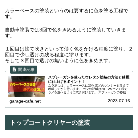
カラーベースの塗装というのは要するに色を塗る工程で
す。
自動車塗装では3回で色をきめるように塗装していきま
す。
１回目は捨て吹きといって薄く色をかける程度に塗り、２
回目で少し透けの残る程度に塗ります。
そして３回目で透けの無いように色をきめます。
スプレーガンを使ったウレタン塗装の方法と綺麗
に仕上げるポイント！
ムラ消しは、カラーベースに20％ほどのシンナーを加えて
希釈してから行います。 ガンの距離は20～25センチ程で
ラメを並べるように吹き付けます。 スプレーガンの移動が
速いと斑になりやすいので注意してください。
2023.07.16
garage-cafe.net
トップコートクリヤーの塗装