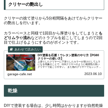
クリヤーの艶出し
クリヤーの捨て塗りから5分程間隔をあけてからクリヤー
の艶出しを行います。
カラーベースと同様で1回目から厚塗りをしてしまうと
も
どりムラ
や
流れ
などのトラブルを起こしてしまうので2回
目で仕上げるようにするのがポイントです。
DIY塗装を応援！ウレタン塗装のやり方【PG80
クリヤーの使い方】
上塗りしたクリヤーに下塗りしたカラーが溶けだしてムラ
になる現象のことで、026クリヤーのように相溶性の良い
クリヤーで起こりやすい。 また他のクリヤーでもシンナー
の量が多い場合や下塗りの乾燥時間が足りないと発生する
2023.06.10
garage-cafe.net
乾燥
DIYで塗装する場合は、少し時間はかかりますが自然乾燥